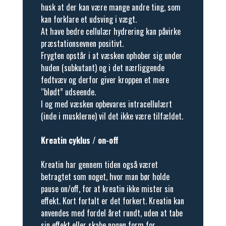
husk at der kan være mange andre ting, som
kan forklare et udsving i vægt.
At have bedre cellulær hydrering kan påvirke
præstationsevnen positivt.
Frygten opstår i at væsken ophober sig under
huden (subkutant) og i det nærliggende
fedtvæv og derfor giver kroppen et mere
“blødt” udseende.
I og med væsken opbevares intracellulært
(inde i musklerne) vil det ikke være tilfældet.
Kreatin cyklus / on-off
Kreatin har gennem tiden også været
betragtet som noget, hvor man bør holde
pause on/off, for at kreatin ikke mister sin
effekt. Kort fortalt er det forkert. Kreatin kan
anvendes med fordel året rundt, uden at tabe
sin effekt eller skabe nogen form for